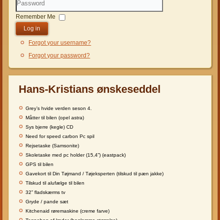
Password
Remember Me
Log in
Forgot your username?
Forgot your password?
Hans-Kristians ønskeseddel
Grey’s hvide verden seson 4.
Måtter til bilen (opel astra)
Sys bjerre (kegle) CD
Need for speed carbon Pc spil
Rejsetaske (Samsonite)
Skoletaske med pc holder (15,4”) (eastpack)
GPS til bilen
Gavekort til Din Tøjmand / Tøjeksperten (tilskud til pæn jakke)
Tilskud til alufælge til bilen
32” fladskærms tv
Gryde / pande sæt
Kitchenaid røremaskine (creme farve)