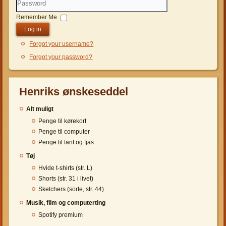
Password
Remember Me
Log in
Forgot your username?
Forgot your password?
Henriks ønskeseddel
Alt muligt
Penge til kørekort
Penge til computer
Penge til tant og fjas
Tøj
Hvide t-shirts (str. L)
Shorts (str. 31 i livet)
Sketchers (sorte, str. 44)
Musik, film og computerting
Spotify premium