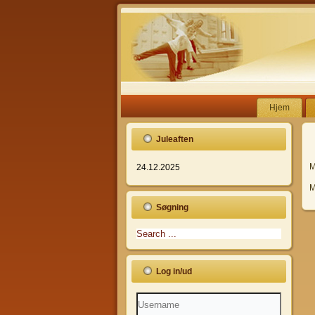
Hjem
Juleaften
M
24.12.2025
M
Søgning
Log in/ud