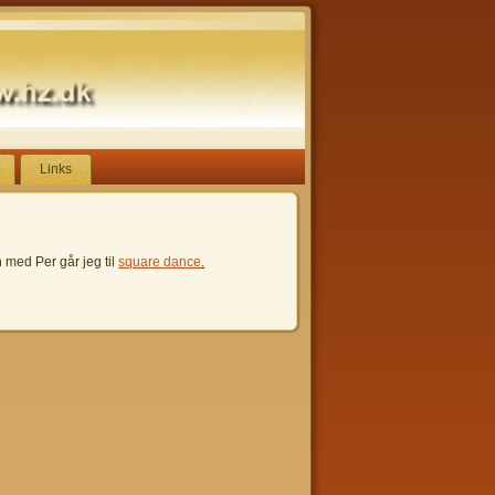
Links
n med Per går jeg til
square dance
.