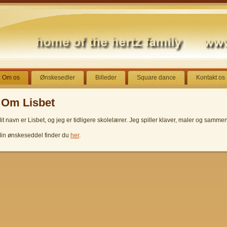
Om os
Ønskesedler
Billeder
Square dance
Kontakt os
Om Lisbet
it navn er Lisbet, og jeg er tidligere skolelærer. Jeg spiller klaver, maler og samme
in ønskeseddel finder du
her
.